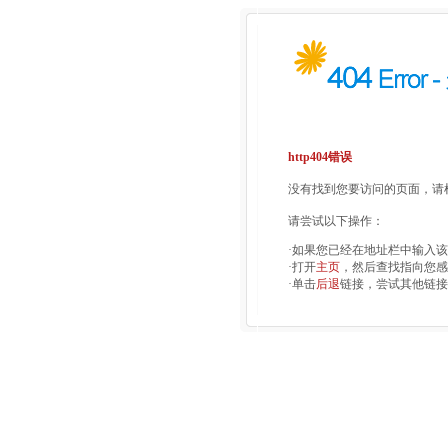
http404错误
没有找到您要访问的页面，请检
请尝试以下操作：
·如果您已经在地址栏中输入
·打开
主页
，然后查找指向您感
·单击
后退
链接，尝试其他链接